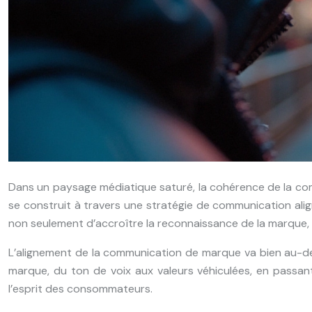
Dans un paysage médiatique saturé, la cohérence de la co
se construit à travers une stratégie de communication al
non seulement d’accroître la reconnaissance de la marque, 
L’alignement de la communication de marque va bien au-delà
marque, du ton de voix aux valeurs véhiculées, en passant
l’esprit des consommateurs.