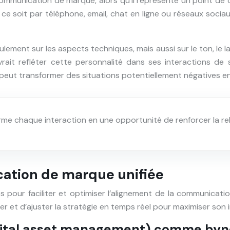
 communication de marque, alors qu’il représente un point de 
 ce soit par téléphone, email, chat en ligne ou réseaux soci
ulement sur les aspects techniques, mais aussi sur le ton, le
t refléter cette personnalité dans ses interactions de se
 peut transformer des situations potentiellement négatives 
orme chaque interaction en une opportunité de renforcer la rel
ation de marque unifiée
es pour faciliter et optimiser l’alignement de la communic
er et d’ajuster la stratégie en temps réel pour maximiser son 
igital asset management) comme by